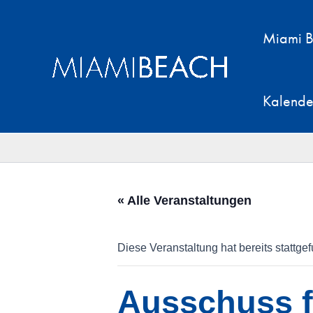
Zum
Inhalt
Miami B
springen
Kalende
« Alle Veranstaltungen
Diese Veranstaltung hat bereits stattge
Ausschuss fü