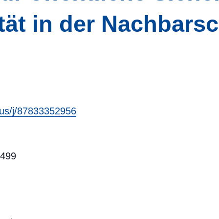
ät in der Nachbarsc
.us/j/87833352956
4499