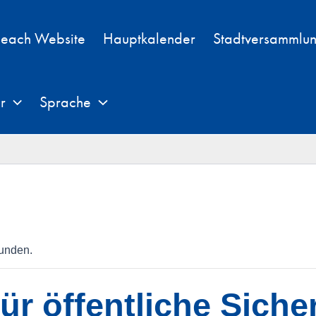
each Website
Hauptkalender
Stadtversammlu
r
Sprache
funden.
r öffentliche Siche