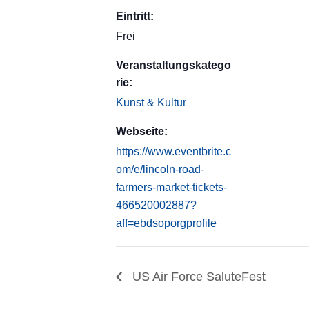
Eintritt:
Frei
Veranstaltungskatego
rie:
Kunst & Kultur
Webseite:
https://www.eventbrite.c
om/e/lincoln-road-
farmers-market-tickets-
466520002887?
aff=ebdsoporgprofile
US Air Force SaluteFest