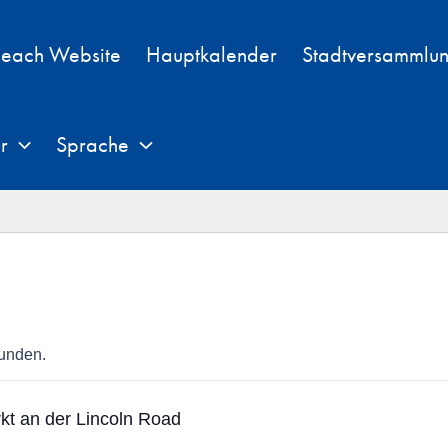
each Website
Hauptkalender
Stadtversammlu
r
Sprache
funden.
t an der Lincoln Road