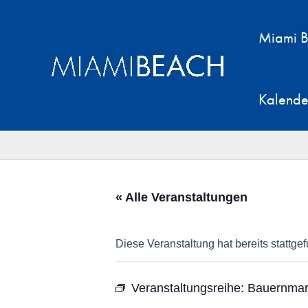
Zum
Inhalt
Miami B
springen
Kalende
« Alle Veranstaltungen
Diese Veranstaltung hat bereits stattge
Veranstaltungsreihe:
Bauernmark