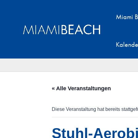
Zum
Inhalt
Miami B
springen
Kalende
« Alle Veranstaltungen
Diese Veranstaltung hat bereits stattge
Stuhl-Aerobi