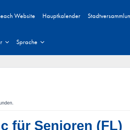
each Website
Hauptkalender
Stadtversammlu
r
Sprache
funden.
c für Senioren (FL)