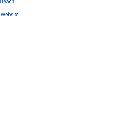
 Beach
r-Website