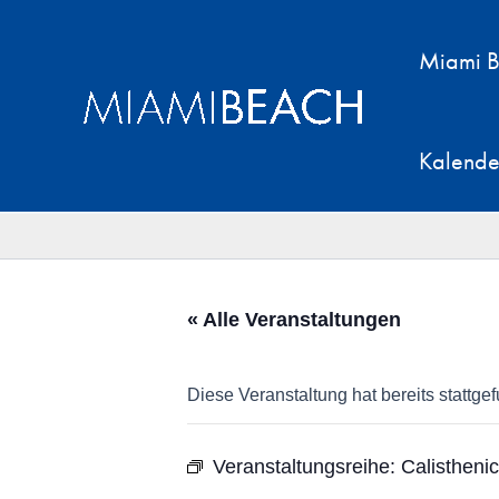
Zum
Inhalt
Miami B
springen
Kalende
« Alle Veranstaltungen
Diese Veranstaltung hat bereits stattge
Veranstaltungsreihe:
Calistheni