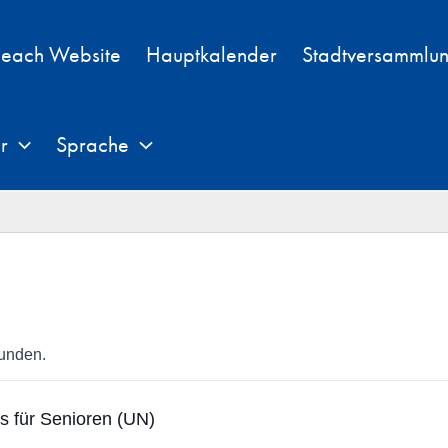
each Website
Hauptkalender
Stadtversammlu
r
Sprache
funden.
cs für Senioren (UN)