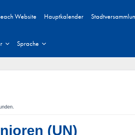
each Website
Hauptkalender
Stadtversammlu
r
Sprache
funden.
enioren (UN)