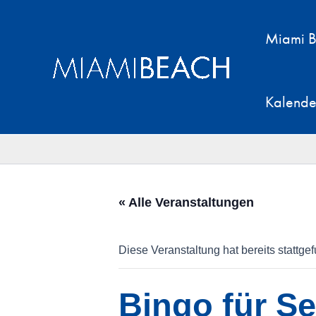
Zum
Inhalt
Miami B
springen
Kalende
« Alle Veranstaltungen
Diese Veranstaltung hat bereits stattge
Bingo für S