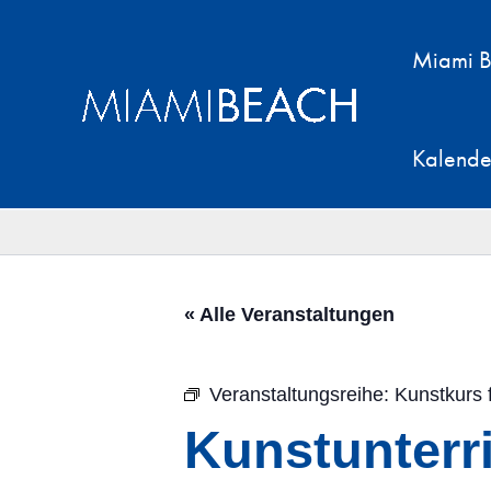
Zum
Inhalt
Miami B
springen
Kalende
« Alle Veranstaltungen
Veranstaltungsreihe:
Kunstkurs 
Kunstunterri