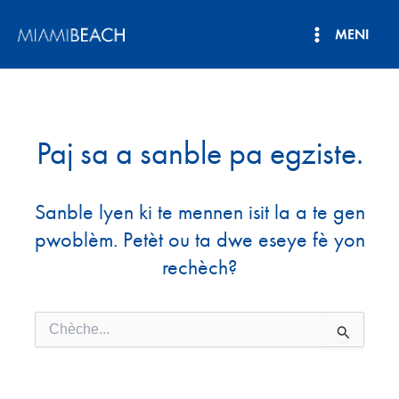
Ale
MENI
nan
Meni
kontni
an
Prensipa
Paj sa a sanble pa egziste.
Sanble lyen ki te mennen isit la a te gen
pwoblèm. Petèt ou ta dwe eseye fè yon
rechèch?
Chèche
pou: