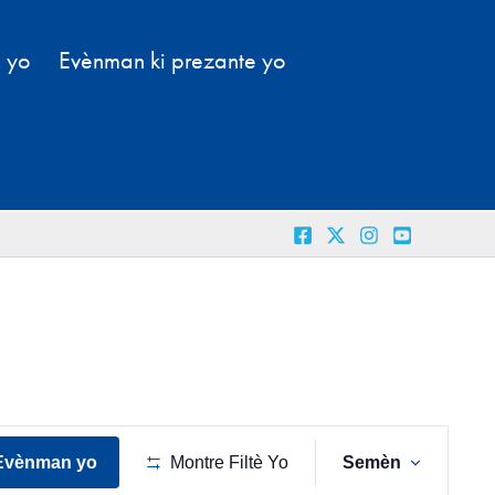
l yo
Evènman ki prezante yo
Naviga
Evènman yo
Montre Filtè Yo
Semèn
View