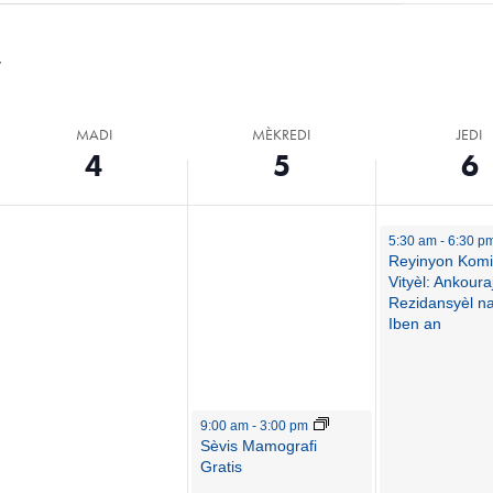
MADI
MÈKREDI
JEDI
4
5
6
5:30 am
-
6:30 p
Reyinyon Komi
Vityèl: Ankour
Rezidansyèl n
Iben an
9:00 am
-
3:00 pm
Sèvis Mamografi
Gratis