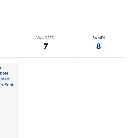
Evènma
VANDREDI
SAMDI
7
8
m
notè
ajman
an Sant