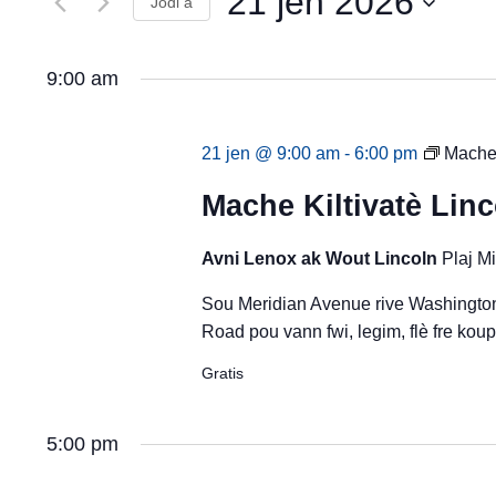
21 jen 2026
View
Jodi a
Evènman
yo
Evènman
Chwazi
pa
dat.
mo
yo
9:00 am
kle.
21 jen @ 9:00 am
-
6:00 pm
Mache 
Mache Kiltivatè Lin
Avni Lenox ak Wout Lincoln
Plaj M
Sou Meridian Avenue rive Washington
Road pou vann fwi, legim, flè fre koup
Gratis
5:00 pm