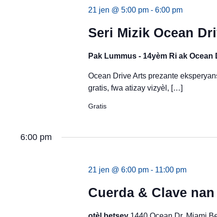
21 jen @ 5:00 pm
-
6:00 pm
Seri Mizik Ocean Dr
Pak Lummus - 14yèm Ri ak Ocean 
Ocean Drive Arts prezante eksperyans
gratis, fwa atizay vizyèl, […]
Gratis
6:00 pm
21 jen @ 6:00 pm
-
11:00 pm
Cuerda & Clave nan 
otèl betsey
1440 Ocean Dr, Miami B