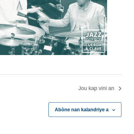
Jou kap vini an
Abòne nan kalandriye a