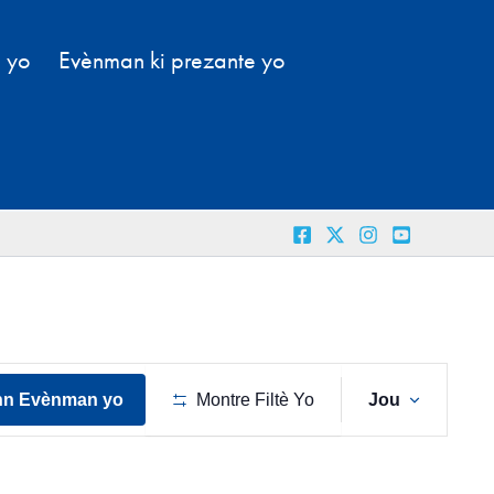
l yo
Evènman ki prezante yo
Navig
nn Evènman yo
Montre Filtè Yo
Jou
View
Evènm