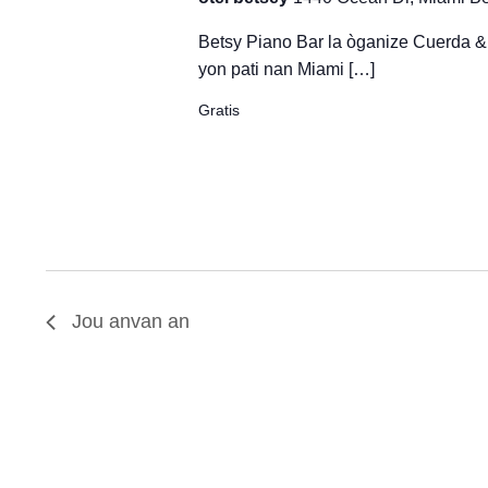
Betsy Piano Bar la òganize Cuerda &
yon pati nan Miami […]
Gratis
Jou anvan an