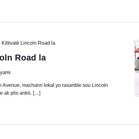
Kiltivatè Lincoln Road la
coln Road la
iyami
 Avenue, machann lokal yo rasanble sou Lincoln
e ak plis ankò. […]