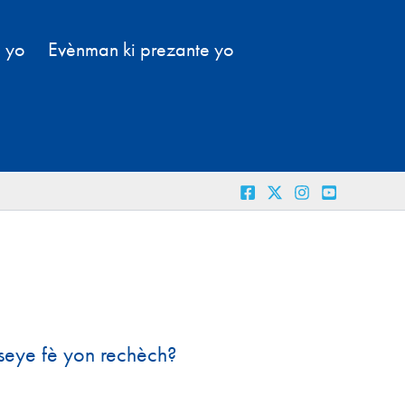
l yo
Evènman ki prezante yo
eseye fè yon rechèch?