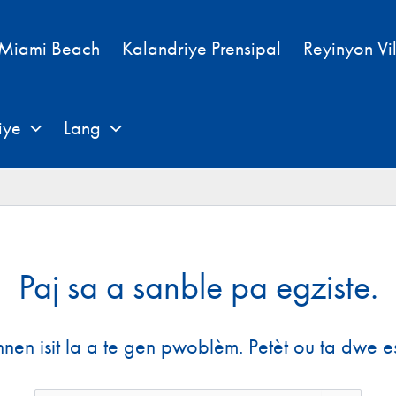
 Miami Beach
Kalandriye Prensipal
Reyinyon Vi
iye
Lang
Paj sa a sanble pa egziste.
nnen isit la a te gen pwoblèm. Petèt ou ta dwe 