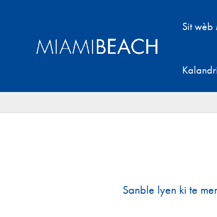
Ale
nan
Sit wèb
kontni
an
Kalandr
Sanble lyen ki te me