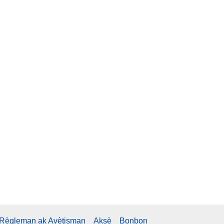
Règleman ak Avètisman
Aksè
Bonbon