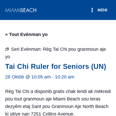
Ale
MENI
nan
Meni
kontni
an
Prensipa
« Tout Evènman yo
Seri Evènman:
Règ Tai Chi pou granmoun aje
yo
Tai Chi Ruler for Seniors (UN)
28 Oktòb @ 10:05 am
-
10:20 am
Règ Tai Chi a disponib gratis chak lendi ak mèkredi
pou tout granmoun aje Miami Beach sou teras
dezyèm etaj Sant pou Granmoun Aje North Beach
ki sitiye nan 7251 Collins Avenue.