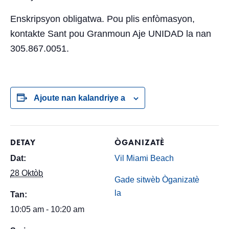
Enskripsyon obligatwa. Pou plis enfòmasyon,
kontakte Sant pou Granmoun Aje UNIDAD la nan
305.867.0051.
Ajoute nan kalandriye a
DETAY
ÒGANIZATÈ
Dat:
Vil Miami Beach
28 Oktòb
Gade sitwèb Òganizatè
la
Tan:
10:05 am - 10:20 am