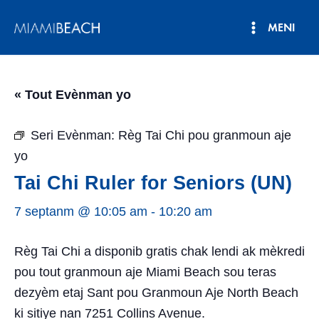
Ale
MENI
nan
Meni
kontni
an
Prensipa
« Tout Evènman yo
Seri Evènman:
Règ Tai Chi pou granmoun aje
yo
Tai Chi Ruler for Seniors (UN)
7 septanm @ 10:05 am
-
10:20 am
Règ Tai Chi a disponib gratis chak lendi ak mèkredi
pou tout granmoun aje Miami Beach sou teras
dezyèm etaj Sant pou Granmoun Aje North Beach
ki sitiye nan 7251 Collins Avenue.