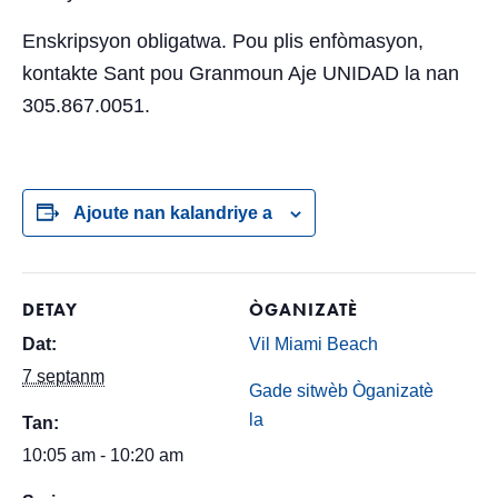
Enskripsyon obligatwa. Pou plis enfòmasyon,
kontakte Sant pou Granmoun Aje UNIDAD la nan
305.867.0051.
Ajoute nan kalandriye a
DETAY
ÒGANIZATÈ
Dat:
Vil Miami Beach
7 septanm
Gade sitwèb Òganizatè
la
Tan:
10:05 am - 10:20 am