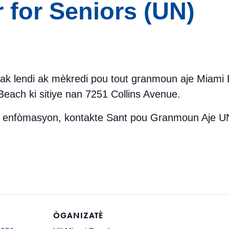
r for Seniors (UN)
chak lendi ak mèkredi pou tout granmoun aje Miami
ach ki sitiye nan 7251 Collins Avenue.
is enfòmasyon, kontakte Sant pou Granmoun Aje U
ÒGANIZATÈ