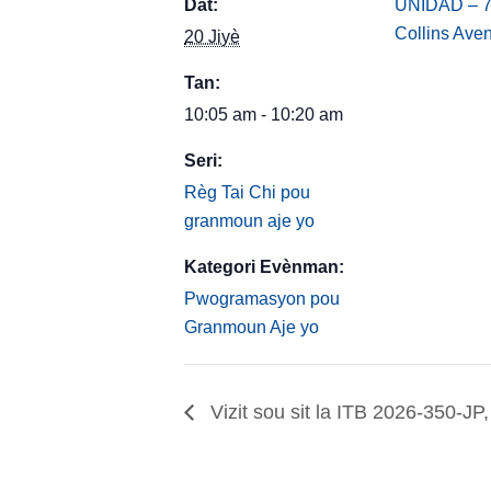
Dat:
UNIDAD – 
Collins Ave
20 Jiyè
Tan:
10:05 am - 10:20 am
Seri:
Règ Tai Chi pou
granmoun aje yo
Kategori Evènman:
Pwogramasyon pou
Granmoun Aje yo
Vizit sou sit la ITB 2026-350-J