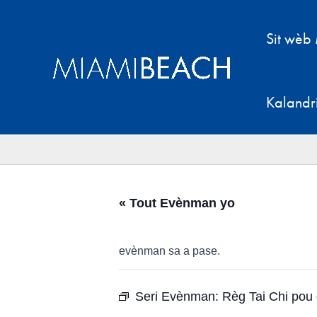
Ale
nan
Sit wèb
kontni
an
Kalandr
« Tout Evènman yo
evènman sa a pase.
Seri Evènman:
Règ Tai Chi pou