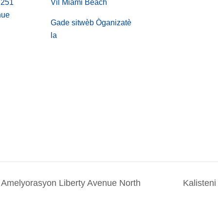
7251
Vil Miami Beach
nue
Gade sitwèb Òganizatè
la
P, Amelyorasyon Liberty Avenue North
Kalisten