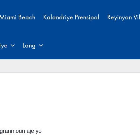
 Miami Beach
Kalandriye Prensipal
Reyinyon Vi
iye
Lang
 granmoun aje yo