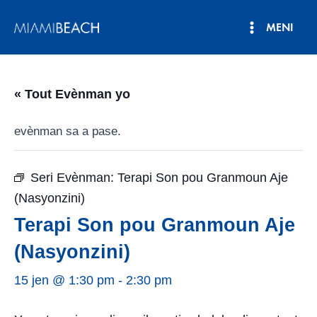
Ale
MENI
nan
Meni
kontni
an
Prensipa
« Tout Evènman yo
evènman sa a pase.
Seri Evènman:
Terapi Son pou Granmoun Aje
(Nasyonzini)
Terapi Son pou Granmoun Aje
(Nasyonzini)
15 jen @ 1:30 pm
-
2:30 pm