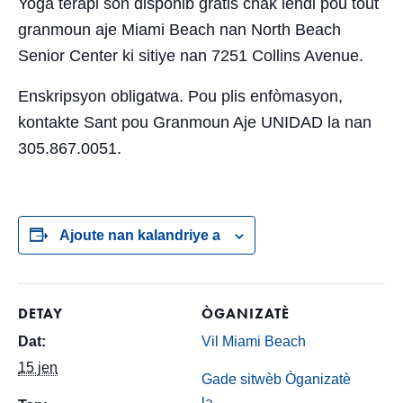
Yoga terapi son disponib gratis chak lendi pou tout
granmoun aje Miami Beach nan North Beach
Senior Center ki sitiye nan 7251 Collins Avenue.
Enskripsyon obligatwa. Pou plis enfòmasyon,
kontakte Sant pou Granmoun Aje UNIDAD la nan
305.867.0051.
Ajoute nan kalandriye a
DETAY
ÒGANIZATÈ
Dat:
Vil Miami Beach
15 jen
Gade sitwèb Òganizatè
la