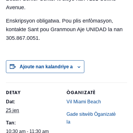
Avenue.
Enskripsyon obligatwa. Pou plis enfòmasyon,
kontakte Sant pou Granmoun Aje UNIDAD la nan
305.867.0051.
Ajoute nan kalandriye a
DETAY
ÒGANIZATÈ
Dat:
Vil Miami Beach
25 jen
Gade sitwèb Òganizatè
la
Tan:
10:30 am - 11:30 am