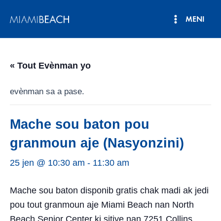
Ale
MENI
nan
Meni
kontni
an
Prensipa
« Tout Evènman yo
evènman sa a pase.
Mache sou baton pou
granmoun aje (Nasyonzini)
25 jen @ 10:30 am
-
11:30 am
Mache sou baton disponib gratis chak madi ak jedi
pou tout granmoun aje Miami Beach nan North
Beach Senior Center ki sitiye nan 7251 Collins