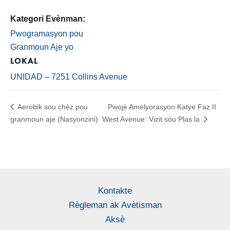
Kategori Evènman:
Pwogramasyon pou
Granmoun Aje yo
LOKAL
UNIDAD – 7251 Collins Avenue
Aerobik sou chèz pou
Pwojè Amelyorasyon Katye Faz II
granmoun aje (Nasyonzini)
West Avenue: Vizit sou Plas la
Kontakte
Règleman ak Avètisman
Aksè