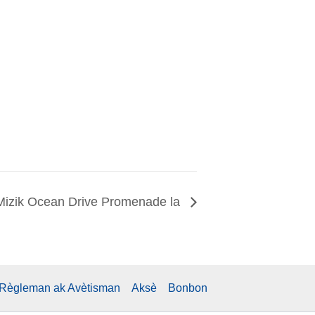
Mizik Ocean Drive Promenade la
Règleman ak Avètisman
Aksè
Bonbon