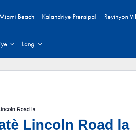
 Miami Beach
Kalandriye Prensipal
Reyinyon Vi
iye
Lang
Lincoln Road la
atè Lincoln Road la