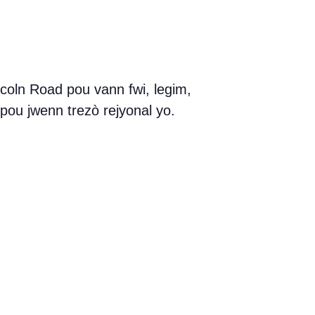
coln Road pou vann fwi, legim,
n pou jwenn trezò rejyonal yo.