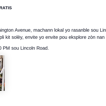
RATIS
ington Avenue, machann lokal yo rasanble sou Lin
lapli kit solèy, envite yo envite pou eksplore zòn na
0 PM sou Lincoln Road.