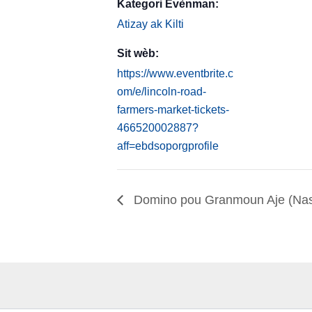
Kategori Evènman:
Atizay ak Kilti
Sit wèb:
https://www.eventbrite.c
om/e/lincoln-road-
farmers-market-tickets-
466520002887?
aff=ebdsoporgprofile
Domino pou Granmoun Aje (Nas