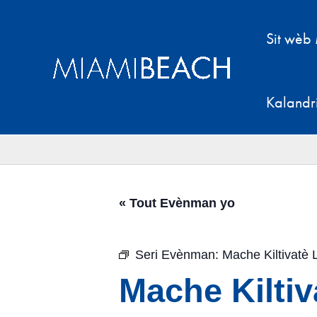
Ale
nan
Sit wèb
kontni
an
Kalandr
« Tout Evènman yo
Seri Evènman:
Mache Kiltivatè 
Mache Kiltiv