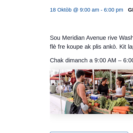
18 Oktòb @ 9:00 am
-
6:00 pm
G
Sou Meridian Avenue rive Wash
flè fre koupe ak plis ankò. Kit 
Chak dimanch a 9:00 AM – 6:0