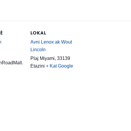
È
LOKAL
n
Avni Lenox ak Wout
Lincoln
Plaj Miyami
,
33139
nRoadMall.
Etazini
+ Kat Google