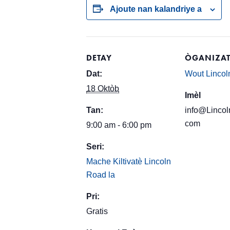
Ajoute nan kalandriye a
DETAY
ÒGANIZAT
Dat:
Wout Lincol
18 Oktòb
Imèl
Tan:
info@Lincol
com
9:00 am - 6:00 pm
Seri:
Mache Kiltivatè Lincoln
Road la
Pri:
Gratis