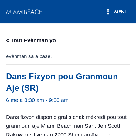
Ale
MENI
nan
Meni
kontni
an
Prensipa
« Tout Evènman yo
evènman sa a pase.
Dans Fizyon pou Granmoun
Aje (SR)
6 me a 8:30 am
-
9:30 am
Dans fizyon disponib gratis chak mèkredi pou tout
granmoun aje Miami Beach nan Sant Jèn Scott
Rakow ki sitiye nan 2700 Sheridan Avenue.