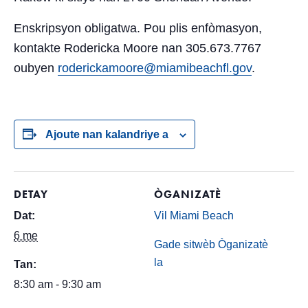
Enskripsyon obligatwa. Pou plis enfòmasyon,
kontakte Rodericka Moore nan 305.673.7767
oubyen
roderickamoore@miamibeachfl.gov
.
Ajoute nan kalandriye a
DETAY
ÒGANIZATÈ
Dat:
Vil Miami Beach
6 me
Gade sitwèb Òganizatè
la
Tan:
8:30 am - 9:30 am