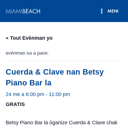
Ale
MENI
nan
Meni
kontni
an
Prensipa
« Tout Evènman yo
evènman sa a pase.
Cuerda & Clave nan Betsy
Piano Bar la
24 me a 6:00 pm
-
11:00 pm
GRATIS
Betsy Piano Bar la òganize Cuerda & Clave chak