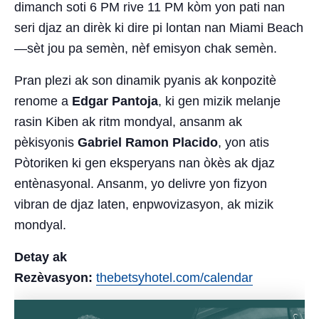
dimanch soti 6 PM rive 11 PM kòm yon pati nan
seri djaz an dirèk ki dire pi lontan nan Miami Beach
—sèt jou pa semèn, nèf emisyon chak semèn.
Pran plezi ak son dinamik pyanis ak konpozitè
renome a
Edgar Pantoja
, ki gen mizik melanje
rasin Kiben ak ritm mondyal, ansanm ak
pèkisyonis
Gabriel Ramon Placido
, yon atis
Pòtoriken ki gen eksperyans nan òkès ak djaz
entènasyonal. Ansanm, yo delivre yon fizyon
vibran de djaz laten, enpwovizasyon, ak mizik
mondyal.
Detay ak
Rezèvasyon:
thebetsyhotel.com/calendar