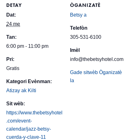
DETAY
ÒGANIZATÈ
Dat:
Betsy a
24 me
Telefòn
Tan:
305-531-6100
6:00 pm - 11:00 pm
Imèl
Pri:
info@thebetsyhotel.com
Gratis
Gade sitwèb Òganizatè
la
Kategori Evènman:
Atizay ak Kilti
Sit wèb:
https://www.thebetsyhotel
.com/event-
calendar/jazz-betsy-
cuerda-y-clave-11