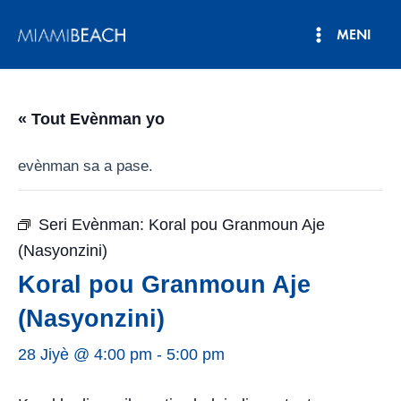
Ale
MENI
nan
Meni
kontni
an
Prensipa
« Tout Evènman yo
evènman sa a pase.
Seri Evènman:
Koral pou Granmoun Aje
(Nasyonzini)
Koral pou Granmoun Aje
(Nasyonzini)
28 Jiyè @ 4:00 pm
-
5:00 pm