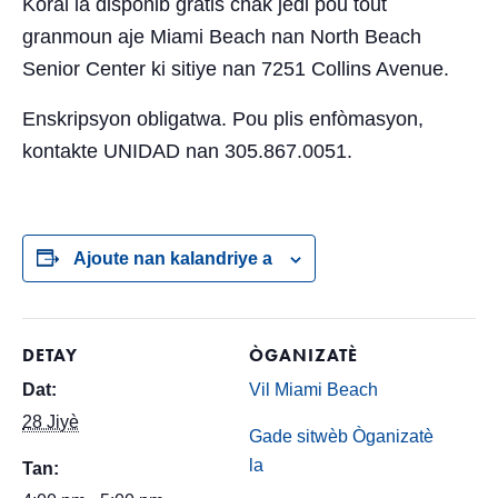
Koral la disponib gratis chak jedi pou tout
granmoun aje Miami Beach nan North Beach
Senior Center ki sitiye nan 7251 Collins Avenue.
Enskripsyon obligatwa. Pou plis enfòmasyon,
kontakte UNIDAD nan 305.867.0051.
Ajoute nan kalandriye a
DETAY
ÒGANIZATÈ
Dat:
Vil Miami Beach
28 Jiyè
Gade sitwèb Òganizatè
la
Tan: