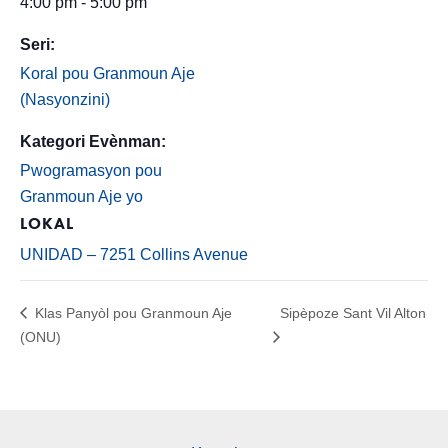
4:00 pm - 5:00 pm
Seri:
Koral pou Granmoun Aje
(Nasyonzini)
Kategori Evènman:
Pwogramasyon pou
Granmoun Aje yo
LOKAL
UNIDAD – 7251 Collins Avenue
Klas Panyòl pou Granmoun Aje
Sipèpoze Sant Vil Alton
(ONU)