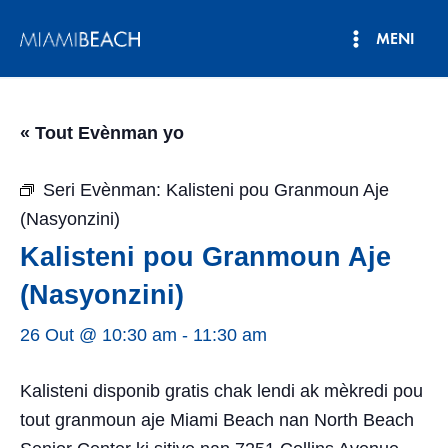
Ale
MENI
nan
Meni
kontni
an
Prensipa
« Tout Evènman yo
Seri Evènman:
Kalisteni pou Granmoun Aje
(Nasyonzini)
Kalisteni pou Granmoun Aje
(Nasyonzini)
26 Out @ 10:30 am
-
11:30 am
Kalisteni disponib gratis chak lendi ak mèkredi pou
tout granmoun aje Miami Beach nan North Beach