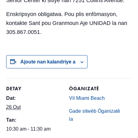
Senior Center ki sitiye nan 7251 Collins Avenue.
Enskripsyon obligatwa. Pou plis enfòmasyon,
kontakte Sant pou Granmoun Aje UNIDAD la nan
305.867.0051.
Ajoute nan kalandriye a
DETAY
ÒGANIZATÈ
Dat:
Vil Miami Beach
26 Out
Gade sitwèb Òganizatè
la
Tan:
10:30 am - 11:30 am