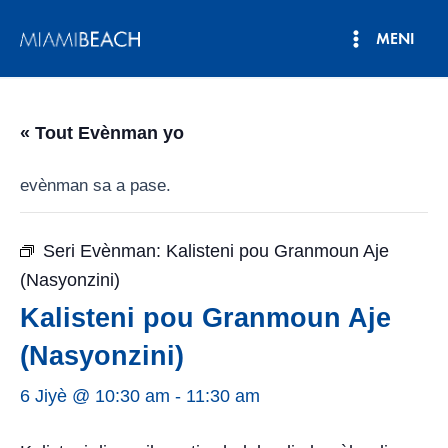
Ale
MENI
nan
Meni
kontni
an
Prensipa
« Tout Evènman yo
evènman sa a pase.
Seri Evènman:
Kalisteni pou Granmoun Aje
(Nasyonzini)
Kalisteni pou Granmoun Aje
(Nasyonzini)
6 Jiyè @ 10:30 am
-
11:30 am