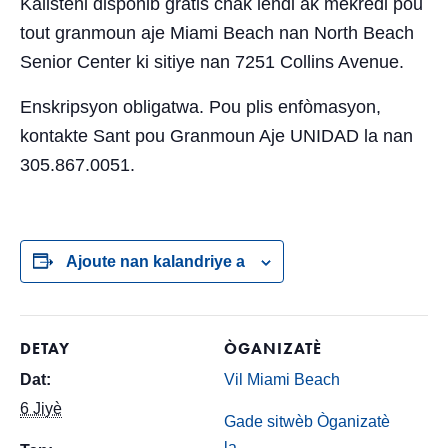
Kalisteni disponib gratis chak lendi ak mèkredi pou
tout granmoun aje Miami Beach nan North Beach
Senior Center ki sitiye nan 7251 Collins Avenue.
Enskripsyon obligatwa. Pou plis enfòmasyon,
kontakte Sant pou Granmoun Aje UNIDAD la nan
305.867.0051.
Ajoute nan kalandriye a
DETAY
ÒGANIZATÈ
Dat:
Vil Miami Beach
6 Jiyè
Gade sitwèb Òganizatè
la