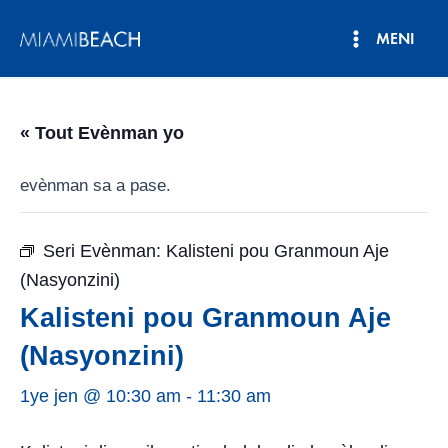
Ale
MENI
nan
Meni
kontni
an
Prensipa
« Tout Evènman yo
evènman sa a pase.
Seri Evènman:
Kalisteni pou Granmoun Aje
(Nasyonzini)
Kalisteni pou Granmoun Aje
(Nasyonzini)
1ye jen @ 10:30 am
-
11:30 am