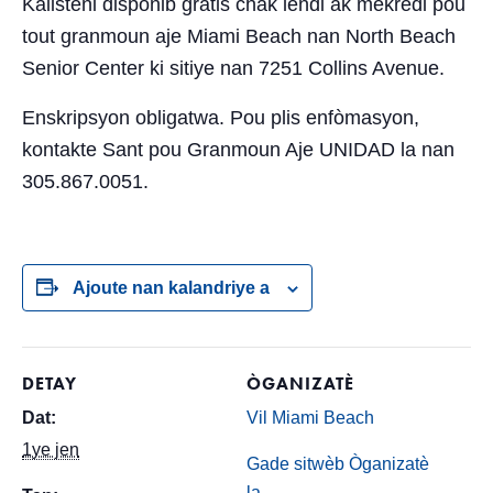
Kalisteni disponib gratis chak lendi ak mèkredi pou
tout granmoun aje Miami Beach nan North Beach
Senior Center ki sitiye nan 7251 Collins Avenue.
Enskripsyon obligatwa. Pou plis enfòmasyon,
kontakte Sant pou Granmoun Aje UNIDAD la nan
305.867.0051.
Ajoute nan kalandriye a
DETAY
ÒGANIZATÈ
Dat:
Vil Miami Beach
1ye jen
Gade sitwèb Òganizatè
la