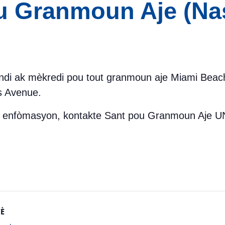
ou Granmoun Aje (Na
 lendi ak mèkredi pou tout granmoun aje Miami Bea
ns Avenue.
is enfòmasyon, kontakte Sant pou Granmoun Aje U
È