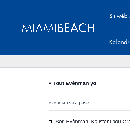
Ale
nan
Sit wèb
kontni
an
Kalandr
« Tout Evènman yo
evènman sa a pase.
Seri Evènman:
Kalisteni pou G