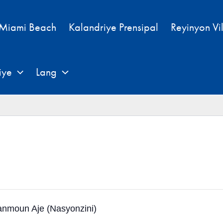
 Miami Beach
Kalandriye Prensipal
Reyinyon Vi
iye
Lang
ranmoun Aje (Nasyonzini)