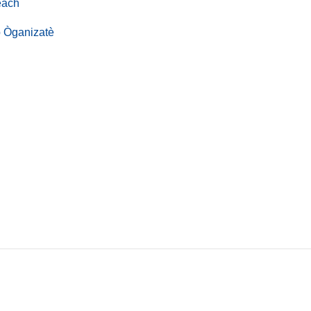
each
 Òganizatè