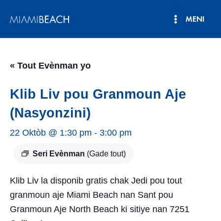
Ale
MENI
nan
Meni
kontni
an
Prensipa
« Tout Evènman yo
Klib Liv pou Granmoun Aje
(Nasyonzini)
22 Oktòb @ 1:30 pm
-
3:00 pm
Seri Evènman
(Gade tout)
Klib Liv la disponib gratis chak Jedi pou tout
granmoun aje Miami Beach nan Sant pou
Granmoun Aje North Beach ki sitiye nan 7251