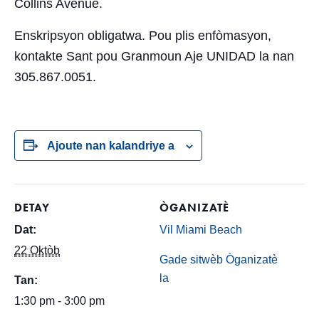
Collins Avenue.
Enskripsyon obligatwa. Pou plis enfòmasyon,
kontakte Sant pou Granmoun Aje UNIDAD la nan
305.867.0051.
Ajoute nan kalandriye a
DETAY
ÒGANIZATÈ
Dat:
Vil Miami Beach
22 Oktòb
Gade sitwèb Òganizatè
la
Tan:
1:30 pm - 3:00 pm