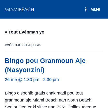
Ale
MENI
nan
Meni
kontni
an
Prensipa
« Tout Evènman yo
evènman sa a pase.
Bingo pou Granmoun Aje
(Nasyonzini)
26 me @ 1:30 pm
-
2:30 pm
Bingo disponib gratis chak madi pou tout
granmoun aje Miami Beach nan North Beach
Senior Center ki sitiye nan 7251 Collins Avenue.