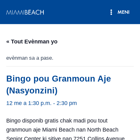
Ale
MENI
nan
Meni
kontni
an
Prensipa
« Tout Evènman yo
evènman sa a pase.
Bingo pou Granmoun Aje
(Nasyonzini)
12 me a 1:30 p.m.
-
2:30 pm
Bingo disponib gratis chak madi pou tout
granmoun aje Miami Beach nan North Beach
Senior Center ki sitiye nan 7251 Collins Avenue.