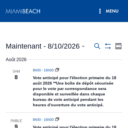
Aller
MENU
au
Menu
contenu
principal
Maintenant
 - 
8/10/2026
Recherche
Nav
Recherche
Résu
Montrer
de
Sélectionnez
et
Les
Août 2026
la
vue
Filtres
navigation
date.
Évè
8h00
-
16h00
SAM
de
8
Vote anticipé pour l'élection primaire du 18
août 2026 **Une boîte de dépôt sécurisée
vues
pour le vote par correspondance sera
disponible et surveillée dans chaque
Évènement
bureau de vote anticipé pendant les
heures d'ouverture du vote anticipé.
8h00
-
16h00
FAIBLE
9
Vote anticipé pour l'élection primaire du 18