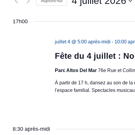
4 juillet 2026
de
Aujourd’hui
par
mot-
vues
Sélectionnez
clé.
une
Évènements
17h00
date.
juillet 4 @ 5:00 après-midi
-
10:00 apr
Fête du 4 juillet : N
Parc Altos Del Mar
76e Rue et Colli
À partir de 17 h, dansez au son de la
l'espace familial. Spectacles musicau
8:30 après-midi