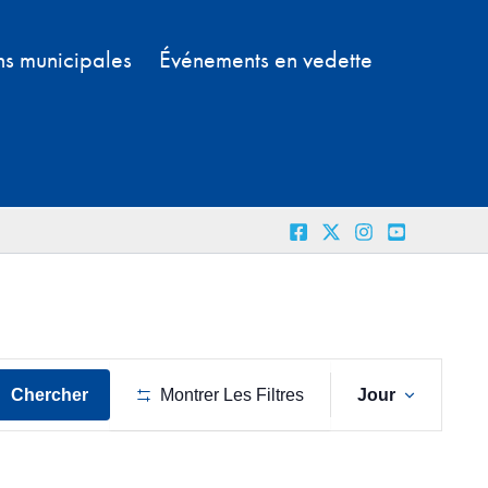
ns municipales
Événements en vedette
Naviga
Chercher
Montrer Les Filtres
Jour
de
vues