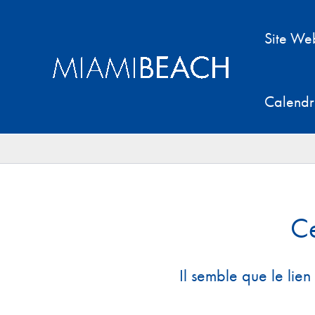
Aller
au
Site We
contenu
Calendr
Ce
Il semble que le lien