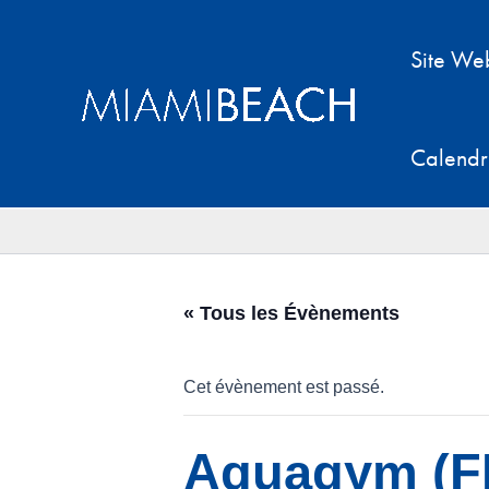
Aller
au
Site We
contenu
Calendr
« Tous les Évènements
Cet évènement est passé.
Aquagym (F