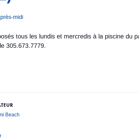
après-midi
sés tous les lundis et mercredis à la piscine du p
 le 305.673.7779.
TEUR
ami Beach
r