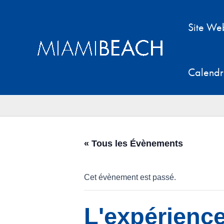
Aller
au
Site We
contenu
Calendr
« Tous les Évènements
Cet évènement est passé.
L'expérienc