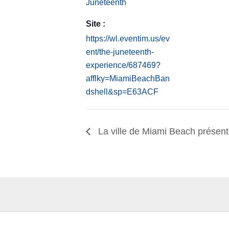
Juneteenth
Site :
https://wl.eventim.us/ev
ent/the-juneteenth-
experience/687469?
afflky=MiamiBeachBan
dshell&sp=E63ACF
La ville de Miami Beach présent