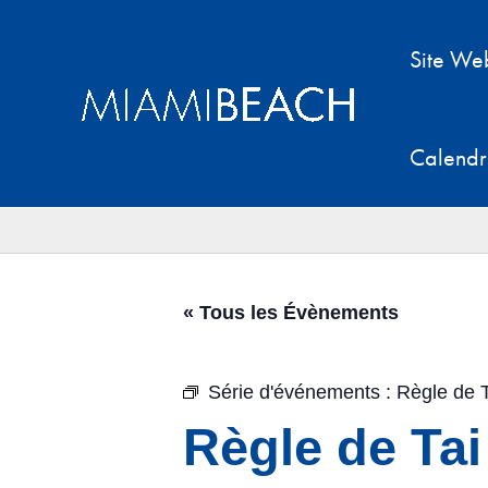
Aller
au
Site We
contenu
Calendr
« Tous les Évènements
Série d'événements :
Règle de T
Règle de Tai