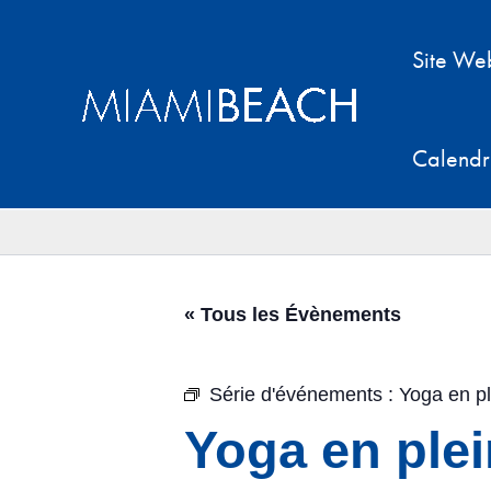
Aller
au
Site We
contenu
Calendr
« Tous les Évènements
Série d'événements :
Yoga en pl
Yoga en plei