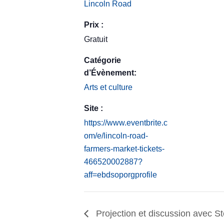
Lincoln Road
Prix :
Gratuit
Catégorie
d’Évènement:
Arts et culture
Site :
https://www.eventbrite.c
om/e/lincoln-road-
farmers-market-tickets-
466520002887?
aff=ebdsoporgprofile
Projection et discussion avec