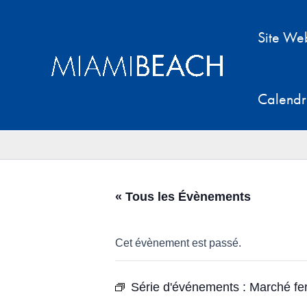
Aller
au
Site We
contenu
Calendr
« Tous les Évènements
Cet évènement est passé.
Série d'événements :
Marché fe