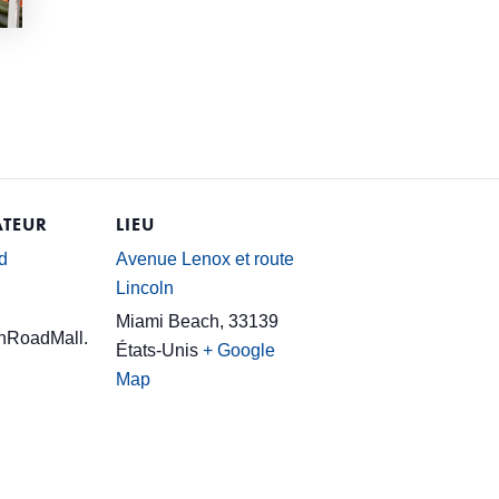
TEUR
LIEU
d
Avenue Lenox et route
Lincoln
Miami Beach
,
33139
nRoadMall.
États-Unis
+ Google
Map