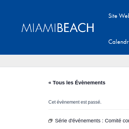
Aller
au
Site We
contenu
Calendr
« Tous les Évènements
Cet évènement est passé.
Série d'événements :
Comité con