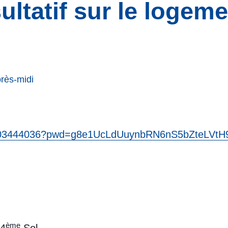
ltatif sur le logeme
rès-midi
82203444036?pwd=g8e1UcLdUuynbRN6nS5bZteLVtH9
ème