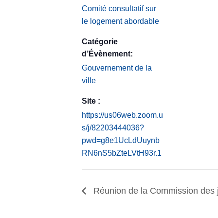
Comité consultatif sur
le logement abordable
Catégorie
d’Évènement:
Gouvernement de la
ville
Site :
https://us06web.zoom.u
s/j/82203444036?
pwd=g8e1UcLdUuynb
RN6nS5bZteLVtH93r.1
Réunion de la Commission des 