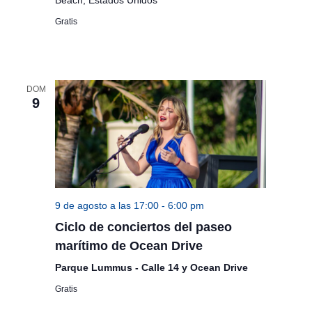
t
Beach, Estados Unidos
Gratis
a
s
d
DOM
e
9
E
v
e
n
9 de agosto a las 17:00
-
6:00 pm
t
Ciclo de conciertos del paseo
marítimo de Ocean Drive
o
Parque Lummus - Calle 14 y Ocean Drive
s
Gratis