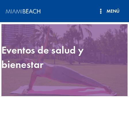
Ir
MENÚ
al
Menú
contenido
principal
Eventos de salud y
bienestar