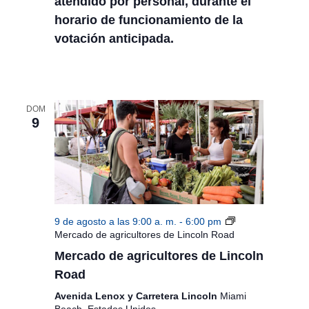
atendido por personal, durante el
t
b
horario de funcionamiento de la
a
ú
votación anticipada.
s
s
d
e
q
E
u
DOM
v
9
e
e
n
d
t
a
o
y
9 de agosto a las 9:00 a. m.
-
6:00 pm
v
Mercado de agricultores de Lincoln Road
Mercado de agricultores de Lincoln
i
Road
s
Avenida Lenox y Carretera Lincoln
Miami