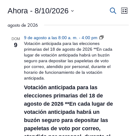
Ahora
 - 
8/10/2026
N
N
B
L
u
a
S
i
a
s
agosto de 2026
e
s
v
c
v
l
t
e
a
e
9 de agosto a las 8:00 a. m.
-
4:00 pm
a
DOM
e
r
g
c
Votación anticipada para las elecciones
9
primarias del 18 de agosto de 2026 **En cada
c
a
g
lugar de votación anticipada habrá un buzón
i
c
seguro para depositar las papeletas de voto
o
a
por correo, atendido por personal, durante el
n
i
horario de funcionamiento de la votación
a
c
ó
anticipada.
r
i
n
f
Votación anticipada para las
e
d
elecciones primarias del 18 de
ó
c
e
agosto de 2026 **En cada lugar de
h
n
a
v
votación anticipada habrá un
.
d
i
buzón seguro para depositar las
papeletas de voto por correo,
s
e