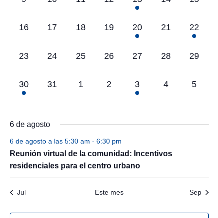
Eventos
eventos,
eventos,
eventos,
eventos,
evento,
eventos,
eventos
0
0
0
0
1
0
1
16
17
18
19
20
21
22
eventos,
eventos,
eventos,
eventos,
evento,
eventos,
evento,
0
0
0
0
0
0
0
23
24
25
26
27
28
29
eventos,
eventos,
eventos,
eventos,
eventos,
eventos,
eventos
1
0
0
0
1
0
0
30
31
1
2
3
4
5
evento,
eventos,
eventos,
eventos,
evento,
eventos,
evento
6 de agosto
6 de agosto a las 5:30 am
-
6:30 pm
Reunión virtual de la comunidad: Incentivos
residenciales para el centro urbano
Jul
Este mes
Sep