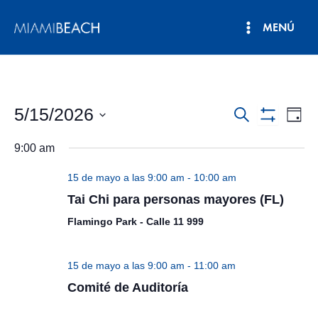
Ir
MENÚ
al
Menú
contenido
principal
5/15/2026
Navegació
Nav
Buscar
Día
Mostrar
de
Seleccionar
de
Filtros
9:00 am
fecha.
vist
búsqueda
de
15 de mayo a las 9:00 am
-
10:00 am
y
Eve
Tai Chi para personas mayores (FL)
vistas
Flamingo Park - Calle 11 999
de
Eventos
15 de mayo a las 9:00 am
-
11:00 am
Comité de Auditoría