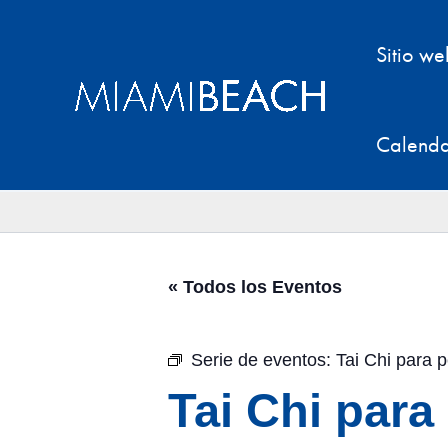
Ir
al
Sitio w
contenido
Calenda
« Todos los Eventos
Serie de eventos:
Tai Chi para 
Tai Chi par