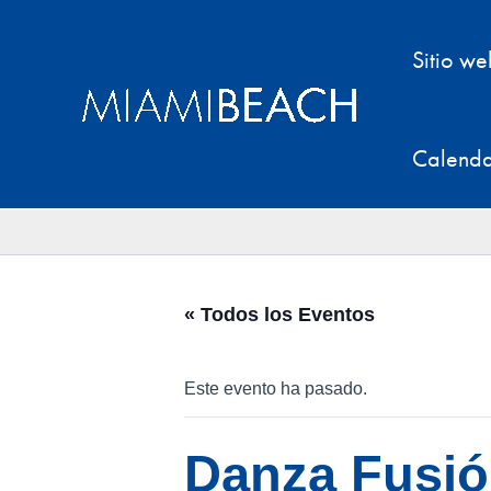
Ir
al
Sitio w
contenido
Calenda
« Todos los Eventos
Este evento ha pasado.
Danza Fusió