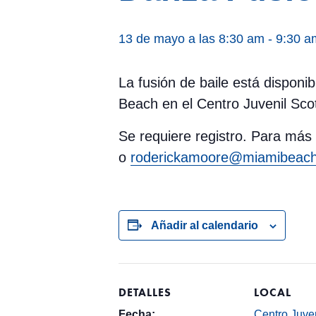
13 de mayo a las 8:30 am
-
9:30 a
La fusión de baile está disponi
Beach en el Centro Juvenil Sc
Se requiere registro. Para más
o
roderickamoore@miamibeachf
Añadir al calendario
DETALLES
LOCAL
Fecha:
Centro Juven