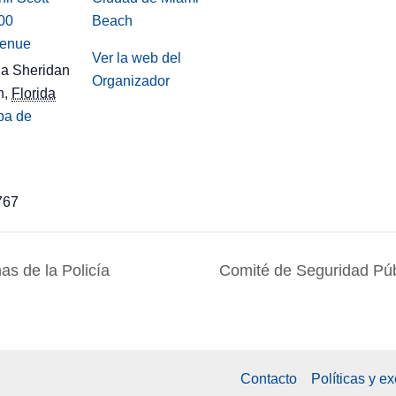
00
Beach
venue
Ver la web del
a Sheridan
Organizador
h
,
Florida
pa de
767
s de la Policía
Comité de Seguridad Púb
Contacto
Políticas y e