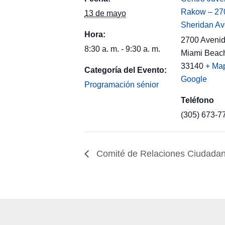
Rakow – 27
13 de mayo
Sheridan A
Hora:
2700 Avenid
8:30 a. m. - 9:30 a. m.
Miami Beac
33140
+ Ma
Categoría del Evento:
Google
Programación sénior
Teléfono
(305) 673-7
Comité de Relaciones Ciudadana