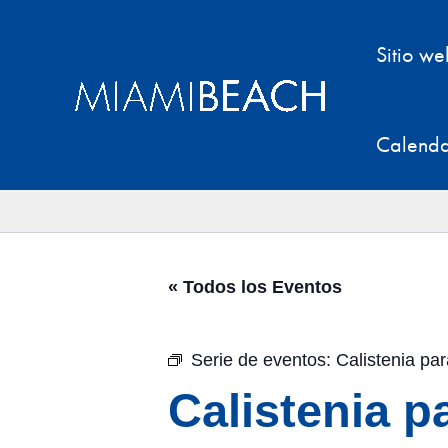
Ir
al
Sitio w
contenido
Calenda
« Todos los Eventos
Serie de eventos:
Calistenia p
Calistenia 