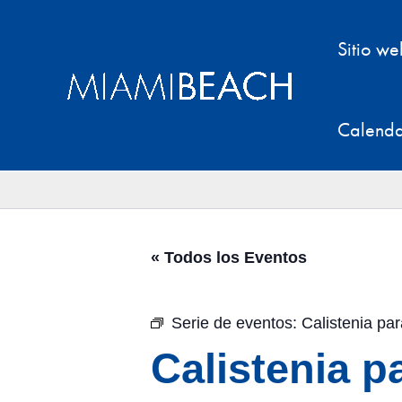
Ir
al
Sitio w
contenido
Calenda
« Todos los Eventos
Serie de eventos:
Calistenia p
Calistenia 