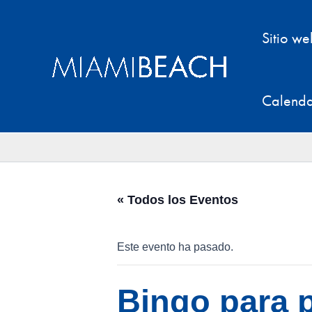
Ir
al
Sitio w
contenido
Calenda
« Todos los Eventos
Este evento ha pasado.
Bingo para 