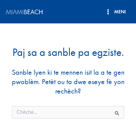
Ale
MENI
nan
Meni
kontni
an
Prensipa
Paj sa a sanble pa egziste.
Sanble lyen ki te mennen isit la a te gen
pwoblèm. Petèt ou ta dwe eseye fè yon
rechèch?
Chèche
pou: