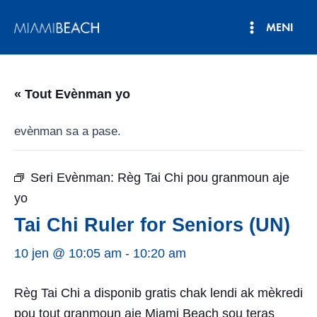
Ale
MENI
nan
Meni
kontni
an
Prensipa
« Tout Evènman yo
evènman sa a pase.
Seri Evènman:
Règ Tai Chi pou granmoun aje
yo
Tai Chi Ruler for Seniors (UN)
10 jen @ 10:05 am
-
10:20 am
Règ Tai Chi a disponib gratis chak lendi ak mèkredi
pou tout granmoun aje Miami Beach sou teras