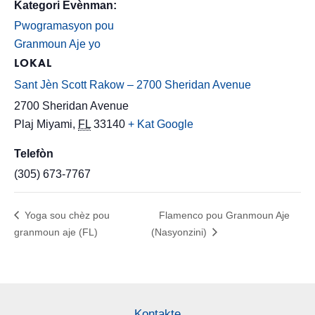
Kategori Evènman:
Pwogramasyon pou
Granmoun Aje yo
LOKAL
Sant Jèn Scott Rakow – 2700 Sheridan Avenue
2700 Sheridan Avenue
Plaj Miyami
,
FL
33140
+ Kat Google
Telefòn
(305) 673-7767
Yoga sou chèz pou
Flamenco pou Granmoun Aje
granmoun aje (FL)
(Nasyonzini)
Kontakte