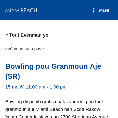
Ale
MENI
nan
Meni
kontni
an
Prensipa
« Tout Evènman yo
evènman sa a pase.
Bowling pou Granmoun Aje
(SR)
15 me @ 11:00 am
-
1:00 pm
Bowling disponib gratis chak vandredi pou tout
granmoun aje Miami Beach nan Scott Rakow
Youth Center ki sitiye nan 2700 Sheridan Avenue.