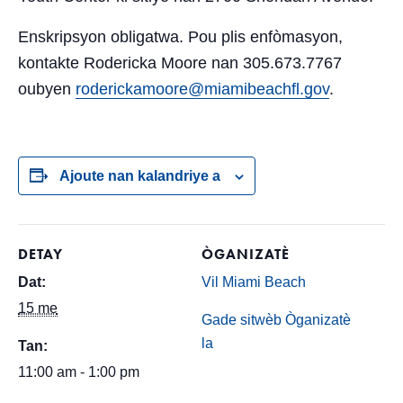
Enskripsyon obligatwa. Pou plis enfòmasyon,
kontakte Rodericka Moore nan 305.673.7767
oubyen
roderickamoore@miamibeachfl.gov
.
Ajoute nan kalandriye a
DETAY
ÒGANIZATÈ
Dat:
Vil Miami Beach
15 me
Gade sitwèb Òganizatè
la
Tan:
11:00 am - 1:00 pm