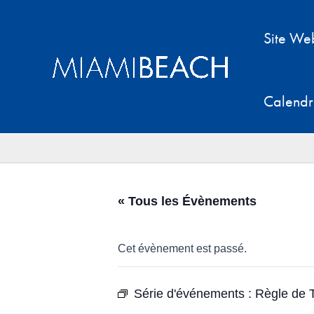
Aller
au
Site We
contenu
Calendr
« Tous les Évènements
Cet évènement est passé.
Série d'événements :
Règle de T